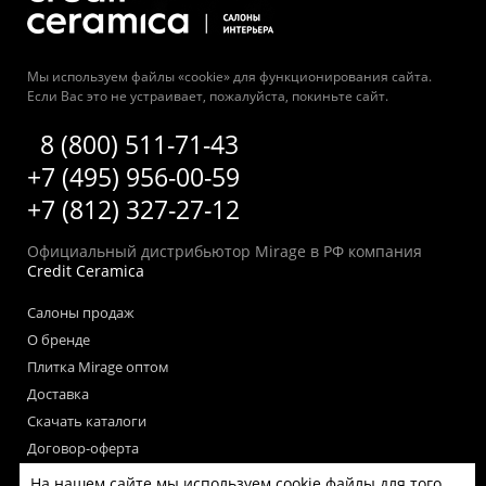
Мы используем файлы «cookie» для функционирования сайта.
Если Вас это не устраивает, пожалуйста, покиньте сайт.
8 (800) 511-71-43
+7 (495) 956-00-59
+7 (812) 327-27-12
Официальный дистрибьютор Mirage в РФ компания
Credit Ceramica
Салоны продаж
О бренде
Плитка Mirage оптом
Доставка
Скачать каталоги
Договор-оферта
Пользовательское соглашение
На нашем сайте мы используем cookie файлы для того,