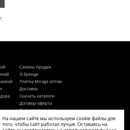
е
ной
Салоны продаж
тиной
О бренде
заикой
Плитка Mirage оптом
и
Доставка
идора
Скачать каталоги
Договор-оферта
Пользовательское
соглашение
На нашем сайте мы используем cookie файлы для
цы
Согласие на обработку
того, чтобы сайт работал лучше. Оставаясь на
персональных данных
 20мм)