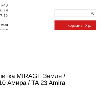
71-43
00 59
27-12
Корзина
0 р.
- 20.00
лонов
литка MIRAGE Земля /
0 Амира / TA 23 Amira