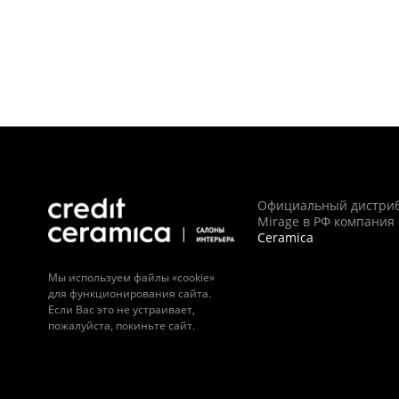
Официальный дистри
Mirage в РФ компания
Ceramica
Мы используем файлы «cookie»
для функционирования сайта.
Если Вас это не устраивает,
пожалуйста, покиньте сайт.