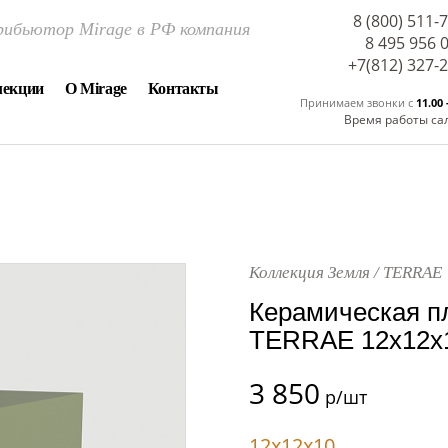
8 (800) 511-
ибьютор Mirage в РФ компания
8 495 956 
+7(812) 327-
лекции
О Mirage
Контакты
Принимаем звонки c
11.00 
Время работы са
Коллекция Земля / TERRAE
Керамическая п
TERRAE 12x12x1
3 850
р/шт
12x12x10