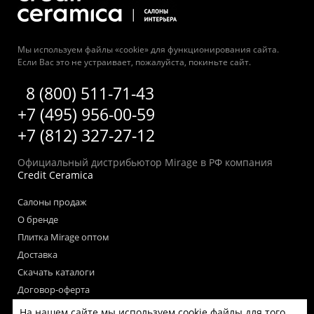
Мы используем файлы «cookie» для функционирования сайта.
Если Вас это не устраивает, пожалуйста, покиньте сайт.
8 (800) 511-71-43
+7 (495) 956-00-59
+7 (812) 327-27-12
Официальный дистрибьютор Mirage в РФ компания
Credit Ceramica
Салоны продаж
О бренде
Плитка Mirage оптом
Доставка
Скачать каталоги
Договор-оферта
Пользовательское соглашение
На нашем сайте мы используем cookie файлы для того,