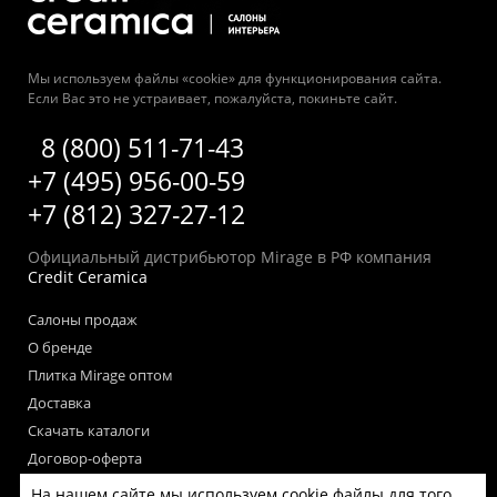
Мы используем файлы «cookie» для функционирования сайта.
Если Вас это не устраивает, пожалуйста, покиньте сайт.
8 (800) 511-71-43
+7 (495) 956-00-59
+7 (812) 327-27-12
Официальный дистрибьютор Mirage в РФ компания
Credit Ceramica
Салоны продаж
О бренде
Плитка Mirage оптом
Доставка
Скачать каталоги
Договор-оферта
Пользовательское соглашение
На нашем сайте мы используем cookie файлы для того,