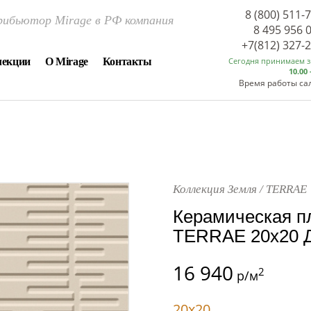
8 (800) 511-
ибьютор Mirage в РФ компания
8 495 956 
+7(812) 327-
лекции
О Mirage
Контакты
Сегодня принимаем 
10.00 
Время работы са
Коллекция Земля / TERRAE
Керамическая п
TERRAE 20x20 Д
16 940
2
р/м
20x20