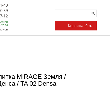
71-43
00 59
27-12
звонки
Корзина
0 р.
- 20.00
лонов
литка MIRAGE Земля /
енса / TA 02 Densa