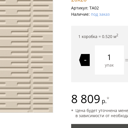
Артикул:
TA02
Наличие:
под заказ
2
1 коробка =
0.520
м
-
упак
8 809
*
р.
Цена будет уточнена мен
в зависимости от необход