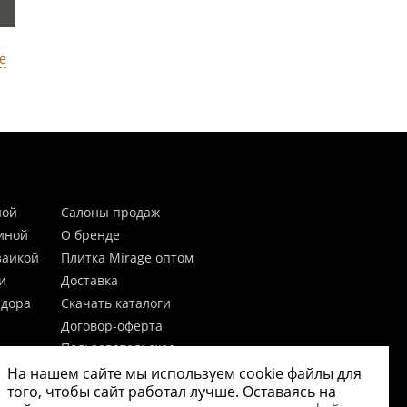
е
ной
Салоны продаж
тиной
О бренде
заикой
Плитка Mirage оптом
и
Доставка
идора
Скачать каталоги
Договор-оферта
Пользовательское
соглашение
На нашем сайте мы используем cookie файлы для
цы
Согласие на обработку
того, чтобы сайт работал лучше. Оставаясь на
персональных данных
 20мм)