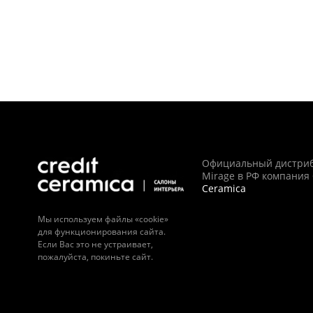
Официальный дистри
Mirage в РФ компания
Ceramica
Мы используем файлы «cookie»
для функционирования сайта.
Если Вас это не устраивает,
пожалуйста, покиньте сайт.