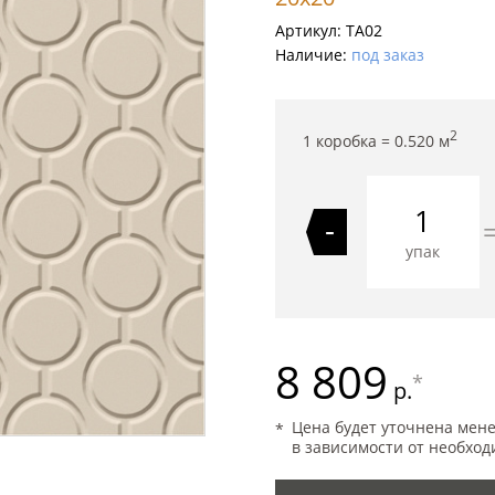
Артикул:
TA02
Наличие:
под заказ
2
1 коробка =
0.520
м
-
упак
8 809
*
р.
Цена будет уточнена мен
в зависимости от необход