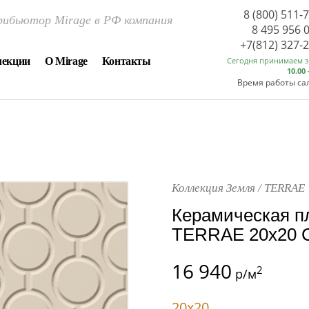
8 (800) 511-
ибьютор Mirage в РФ компания
8 495 956 
+7(812) 327-
лекции
О Mirage
Контакты
Сегодня принимаем 
10.00 
Время работы са
Коллекция Земля / TERRAE
Керамическая п
TERRAE 20x20 Св
16 940
2
р/м
20x20