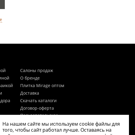
е
ной
Салоны продаж
тиной
О бренде
заикой
Плитка Mirage оптом
и
Доставка
идора
Скачать каталоги
Договор-оферта
Пользовательское
соглашение
На нашем сайте мы используем cookie файлы для
цы
Согласие на обработку
того, чтобы сайт работал лучше. Оставаясь на
персональных данных
 20мм)