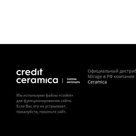
Официальный дистри
Mirage в РФ компания
Ceramica
Мы используем файлы «cookie»
для функционирования сайта.
Если Вас это не устраивает,
пожалуйста, покиньте сайт.