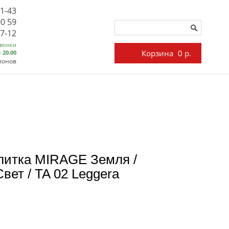
71-43
00 59
27-12
звонки
Корзина
0 р.
- 20.00
лонов
литка MIRAGE Земля /
ет / TA 02 Leggera