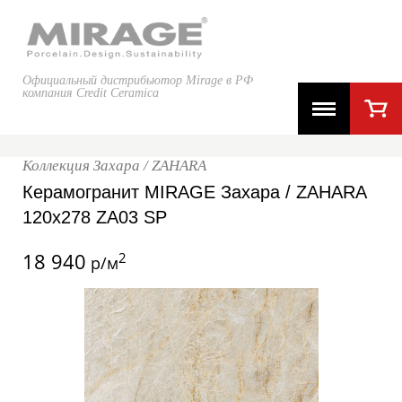
Официальный дистрибьютор Mirage в РФ
компания Credit Ceramica
Коллекция Захара / ZAHARA
Керамогранит MIRAGE Захара / ZAHARA
120x278 ZA03 SP
18 940
2
р/м