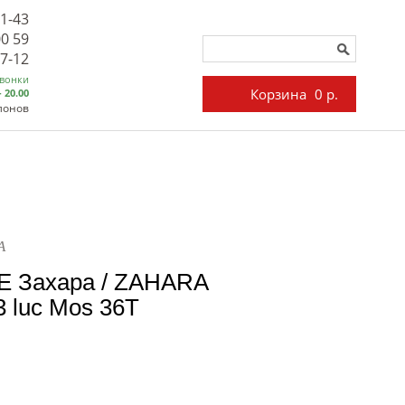
71-43
00 59
27-12
звонки
Корзина
0 р.
- 20.00
лонов
A
E Захара / ZAHARA
3 luc Mos 36T