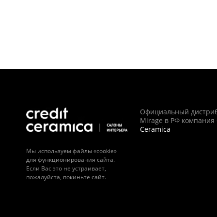
Официальный дистри
Mirage в РФ компания
Ceramica
Мы используем файлы «cookie»
для функционирования сайта.
Если Вас это не устраивает,
пожалуйста, покиньте сайт.