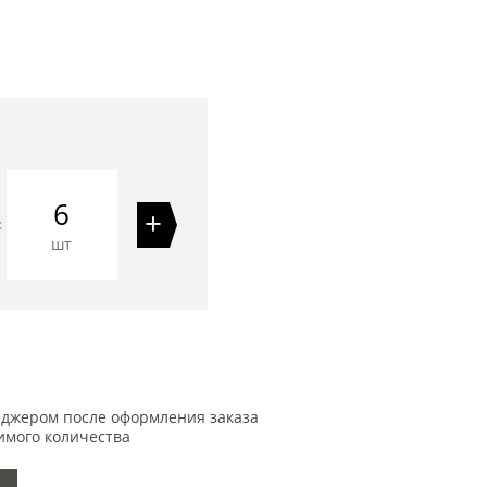
6
+
=
шт
еджером после оформления заказа
имого количества