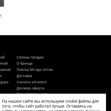
е
ной
Салоны продаж
тиной
О бренде
заикой
Плитка Mirage оптом
и
Доставка
идора
Скачать каталоги
Договор-оферта
Пользовательское
соглашение
На нашем сайте мы используем cookie файлы для
цы
Согласие на обработку
того, чтобы сайт работал лучше. Оставаясь на
персональных данных
 20мм)