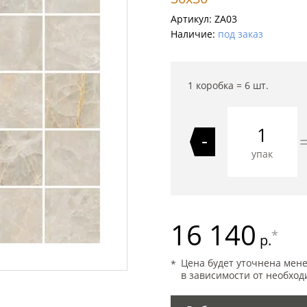
Артикул:
ZA03
Наличие:
под заказ
1 коробка =
6
шт.
-
упак
16 140
*
р.
Цена будет уточнена мен
в зависимости от необход