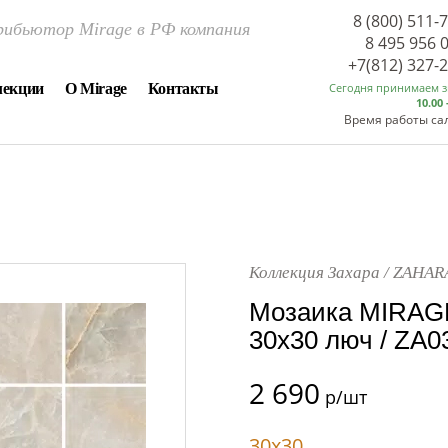
8 (800) 511-
ибьютор Mirage в РФ компания
8 495 956 
+7(812) 327-
лекции
О Mirage
Контакты
Сегодня принимаем 
10.00 
Время работы са
Коллекция Захара / ZAHAR
Мозаика MIRAG
30x30 люч / ZA0
2 690
р/шт
30x30