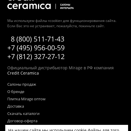
Мы используем файлы «cookie» для функционирования сайта.
Если Вас это не устраивает, пожалуйста, покиньте сайт.
8 (800) 511-71-43
+7 (495) 956-00-59
+7 (812) 327-27-12
Официальный дистрибьютор Mirage в РФ компания
Credit Ceramica
Салоны продаж
О бренде
Плитка Mirage оптом
Доставка
Скачать каталоги
Договор-оферта
Пользовательское соглашение
На нашем сайте мы используем cookie файлы для того,