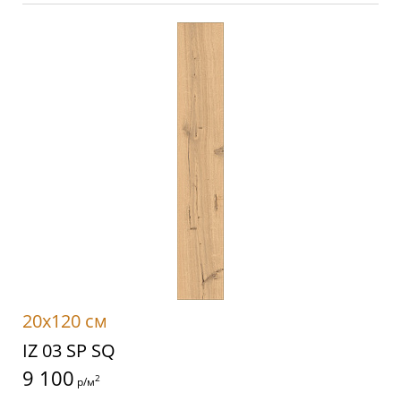
20x120 см
IZ 03 SP SQ
9 100
2
р/м