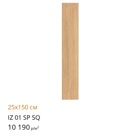
25x150 см
IZ 01 SP SQ
10 190
2
р/м