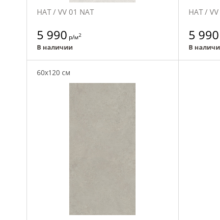
НАТ / VV 01 NAT
НАТ / VV
5 990
5 990
2
р/м
В наличии
В налич
60x120 см