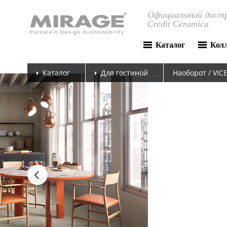
Официальный дистр
Credit Ceramica
Каталог
Кол
Каталог
Для гостиной
Наоборот / VIC
next