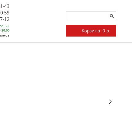
71-43
00 59
27-12
звонки
Корзина
0 р.
- 20.00
лонов
/
A