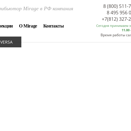
8 (800) 511-
ибьютор Mirage в РФ компания
8 495 956 
+7(812) 327-
лекции
О Mirage
Контакты
Сегодня принимаем 
11.00 
Время работы са
EVERSA
НАОБОРОТ 
VICEVERS