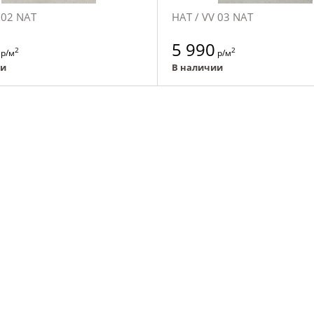
 02 NAT
НАТ / VV 03 NAT
5 990
2
2
р/м
р/м
ии
В наличии