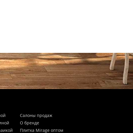
ной
Салоны продаж
тиной
О бренде
заикой
Плитка Mirage оптом