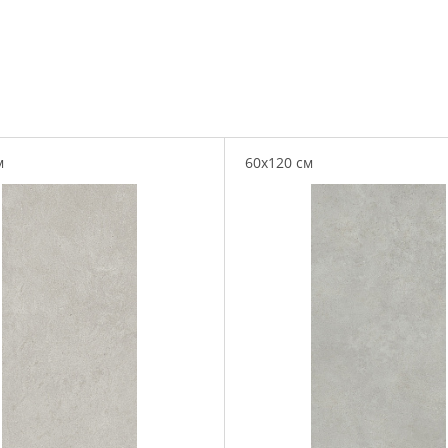
м
60x120 см