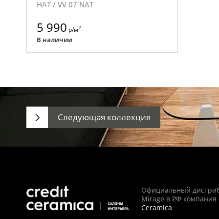
НАТ / VV 07 NAT
5 990
2
р/м
В наличии
Следующая коллекция
Официальный дистри
Mirage в РФ компания
Ceramica