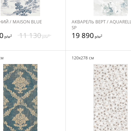
ИЙ / MAISON BLUE
АКВАРЕЛЬ ВЕРТ / AQUARELL
SP
0
11 130
19 890
2
2
2
р/м
р/м
р/м
см
120x278 см