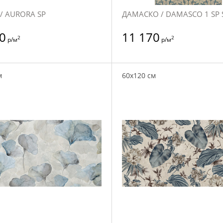
/ AURORA SP
ДАМАСКО / DAMASCO 1 SP 
0
11 170
2
2
р/м
р/м
м
60x120 см