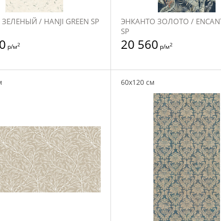
ЗЕЛЕНЫЙ / HANJI GREEN SP
ЭНКАНТО ЗОЛОТО / ENCAN
SP
0
20 560
2
2
р/м
р/м
м
60x120 см