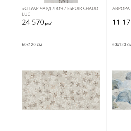
ЭСПУАР ЧАУД ЛЮЧ / ESPOIR CHAUD
АВРОРА 
LUC
24 570
11 17
2
р/м
60x120 см
60x120 с