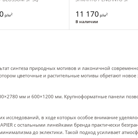
0
11 170
2
2
р/м
р/м
В наличии
льтат синтеза природных мотивов и лаконичной современн
котором цветочные и растительные мотивы обретают новое 
1200×2780 мм и 600×1200 мм. Крупноформатные панели позв
ких исследований, в ходе которых особое внимание уделял
APIER с остальными линейками бренда практически безгра
инимализма до эклектики. Такой подход усиливает атмосфе