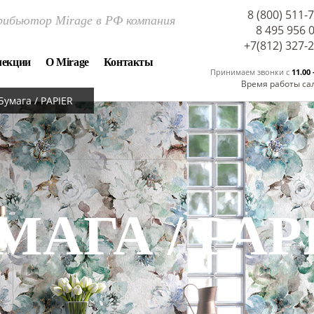
8 (800) 511-
ибьютор Mirage в РФ компания
8 495 956 
+7(812) 327-
лекции
О Mirage
Контакты
Принимаем звонки c
11.00 
Время работы са
Бумага / PAPIER
МАГА / PAP