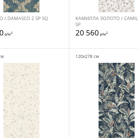
 / DAMASCO 2 SP SQ
КАМИЛЛА ЗОЛОТО / CAMIL
SP
0
20 560
2
2
р/м
р/м
см
120x278 см