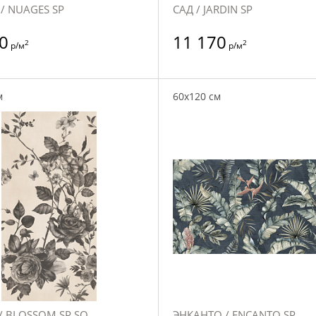
/ NUAGES SP
САД / JARDIN SP
0
11 170
2
2
р/м
р/м
м
60x120 см
/ BLOSSOM SP SQ
ЭНКАНТО / ENCANTO SP