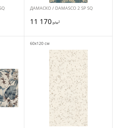
SQ
ДАМАСКО / DAMASCO 2 SP SQ
11 170
2
р/м
60x120 см