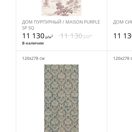
ДОМ ПУРПУРНЫЙ / MAISON PURPLE
ДОМ СИН
SP SQ
11 130
11 130
11 13
2
2
р/м
р/м
В наличии
120x278 см
120x278 