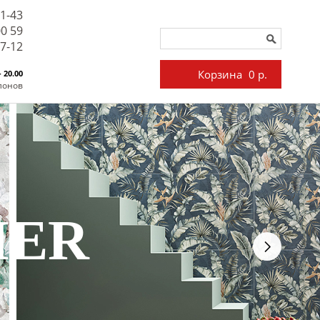
71-43
00 59
27-12
Корзина
0 р.
- 20.00
лонов
IER