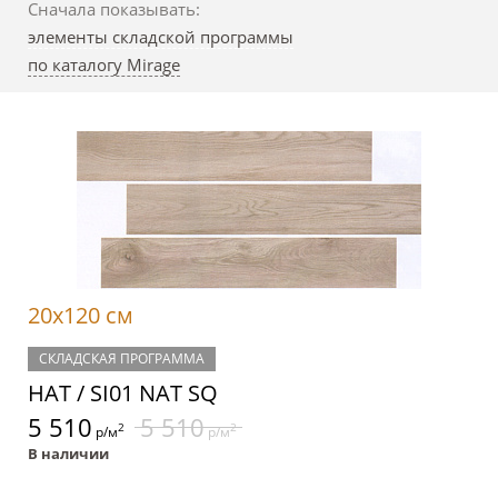
Сначала показывать:
элементы складской программы
по каталогу Mirage
20x120 см
СКЛАДСКАЯ ПРОГРАММА
НАТ / SI01 NAT SQ
5 510
5 510
2
2
р/м
р/м
В наличии