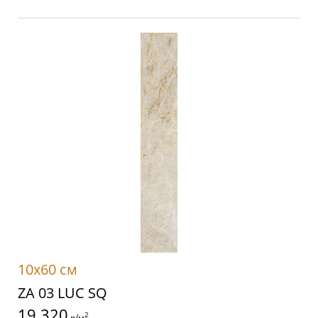
10x60 см
ZA 03 LUC SQ
19 320
2
р/м