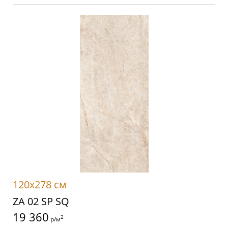
120x278 см
ZA 02 SP SQ
19 360
2
р/м