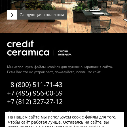
Следующая коллекция
Мы используем файлы «cookie» для функционирования сайта.
Если Вас это не устраивает, пожалуйста, покиньте сайт.
8 (800) 511-71-43
+7 (495) 956-00-59
+7 (812) 327-27-12
Официальный дистрибьютор Mirage в РФ компания
На нашем сайте мы используем cookie файлы для того,
Credit Ceramica
чтобы сайт работал лучше. Оставаясь на сайте, вы