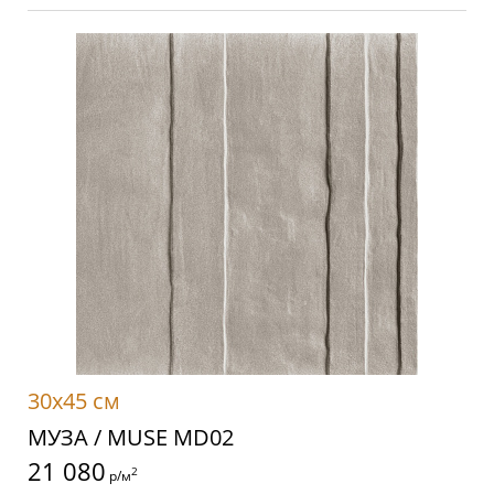
30x45 см
МУЗА / MUSE MD02
21 080
2
р/м