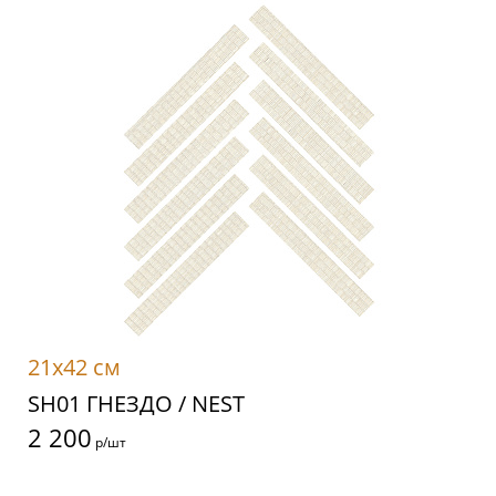
21x42 см
SH01 ГНЕЗДО / NEST
2 200
р/шт