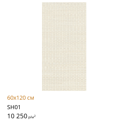
60x120 см
SH01
10 250
2
р/м