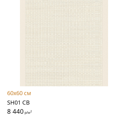
60x60 см
SH01 CB
8 440
2
р/м