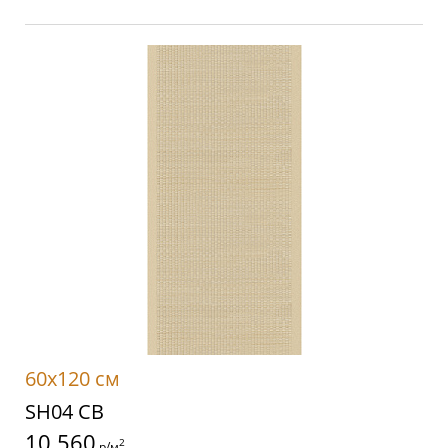
60x120 см
SH04 CB
10 560
2
р/м