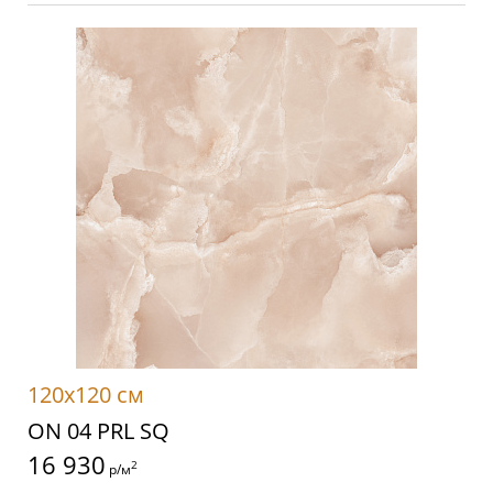
120x120 см
ON 04 PRL SQ
16 930
2
р/м