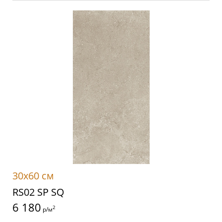
30x60 см
RS02 SP SQ
6 180
2
р/м