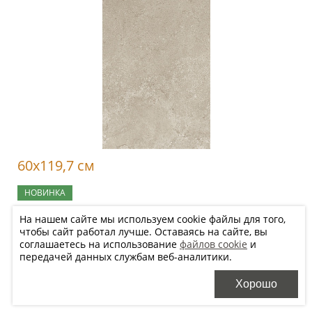
60x119,7 см
НОВИНКА
RS02 SP SQ
На нашем сайте мы используем cookie файлы для того,
чтобы сайт работал лучше. Оставаясь на сайте, вы
9 420
2
р/м
соглашаетесь на использование
файлов cookie
и
передачей данных службам веб-аналитики.
Цена будет уточнена менеджером после оформления заказа в
Хорошо
зависимости от необходимого количества