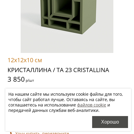
12x12x10 см
КРИСТАЛЛИНА / TA 23 CRISTALLINA
3 850
р/шт
На нашем сайте мы используем cookie файлы для того,
чтобы сайт работал лучше. Оставаясь на сайте, вы
Цена будет уточнена менеджером после оформления заказа в
соглашаетесь на использование
файлов cookie
и
зависимости от необходимого количества
передачей данных службам веб-аналитики.
Добавить в корзину
Хорошо
Хочу купить, перезвоните