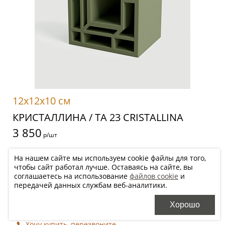
12x12x10 см
КРИСТАЛЛИНА / TA 23 CRISTALLINA
3 850
р/шт
На нашем сайте мы используем cookie файлы для того,
чтобы сайт работал лучше. Оставаясь на сайте, вы
Цена будет уточнена менеджером после оформления заказа в
соглашаетесь на использование
файлов cookie
и
зависимости от необходимого количества
передачей данных службам веб-аналитики.
Добавить в корзину
Хорошо
Хочу купить, перезвоните