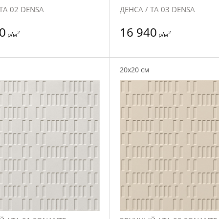
 TA 02 DENSA
ДЕНСА / TA 03 DENSA
0
16 940
2
2
р/м
р/м
20x20 см