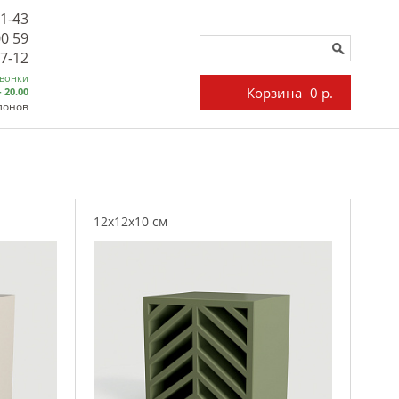
71-43
00 59
27-12
звонки
Корзина
0 р.
- 20.00
лонов
12x12x10 см