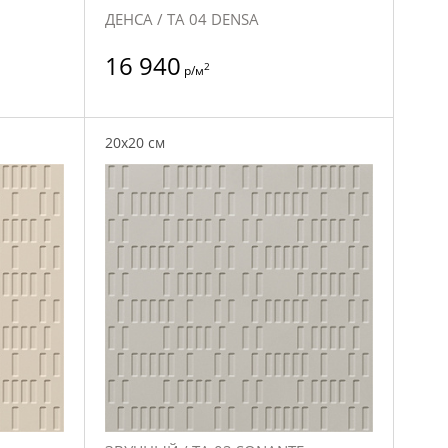
ДЕНСА / TA 04 DENSA
16 940
2
р/м
20x20 см