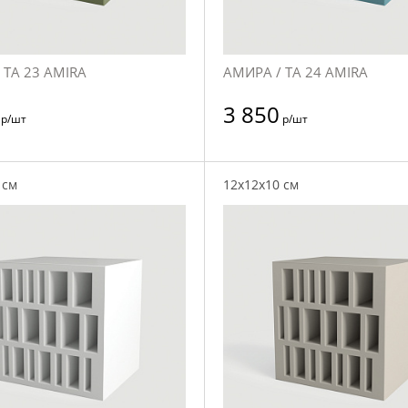
 TA 23 AMIRA
АМИРА / TA 24 AMIRA
3 850
р/шт
р/шт
 см
12x12x10 см