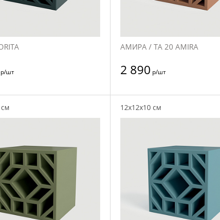
ORITA
АМИРА / TA 20 AMIRA
2 890
р/шт
р/шт
 см
12x12x10 см