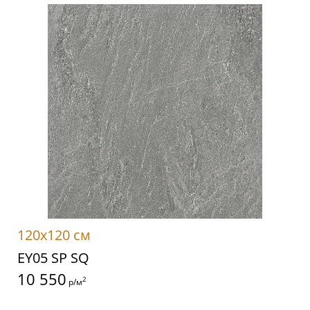
120x120 см
EY05 SP SQ
10 550
2
р/м