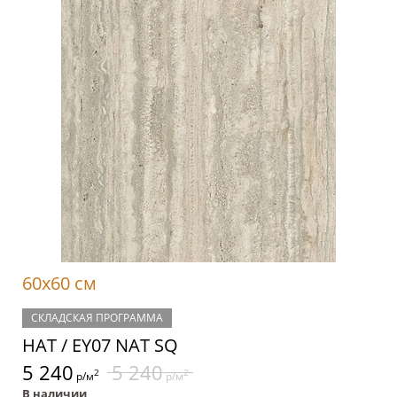
60x60 см
СКЛАДСКАЯ ПРОГРАММА
НАТ / EY07 NAT SQ
5 240
5 240
2
2
р/м
р/м
В наличии