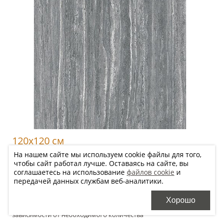
120x120 см
На нашем сайте мы используем cookie файлы для того,
EY08 SP SQ
чтобы сайт работал лучше. Оставаясь на сайте, вы
10 550
соглашаетесь на использование
файлов cookie
и
2
р/м
передачей данных службам веб-аналитики.
Хорошо
Цена будет уточнена менеджером после оформления заказа в
зависимости от необходимого количества