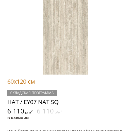
60x120 см
СКЛАДСКАЯ ПРОГРАММА
НАТ / EY07 NAT SQ
6 110
6 110
2
2
р/м
р/м
В наличии
Цена будет уточнена менеджером после оформления заказа в