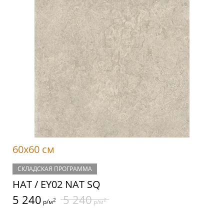
60x60 см
СКЛАДСКАЯ ПРОГРАММА
НАТ / EY02 NAT SQ
5 240
5 240
2
2
р/м
р/м