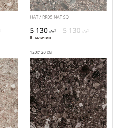
НАТ / RR05 NAT SQ
5 130
5 130
2
2
2
р/м
р/м
В наличии
120x120 см