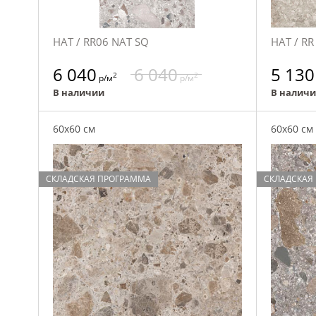
НАТ / RR06 NAT SQ
НАТ / RR
6 040
6 040
5 130
2
2
р/м
р/м
В наличии
В налич
60x60 см
60x60 см
СКЛАДСКАЯ ПРОГРАММА
СКЛАДСКАЯ