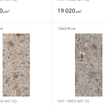
0
19 020
2
2
р/м
р/м
см
120x278 см
08 NAT SQ
НАТ / RR09 NAT SQ