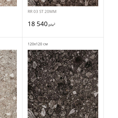
RR 03 ST 20MM
18 540
2
р/м
120x120 см