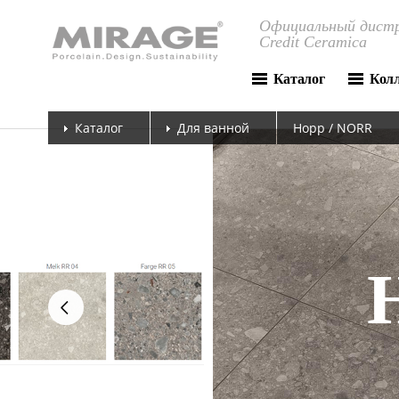
Официальный дистр
Credit Ceramica
Каталог
Кол
Каталог
Для ванной
Норр / NORR
next