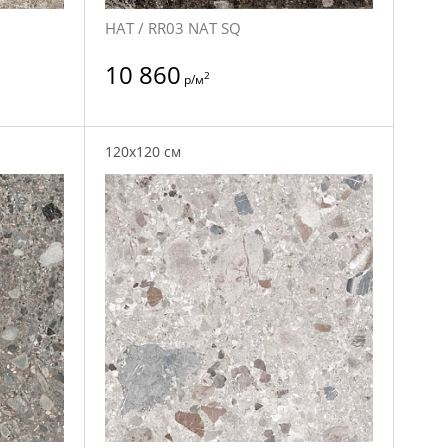
НАТ / RR03 NAT SQ
10 860
2
р/м
120x120 см