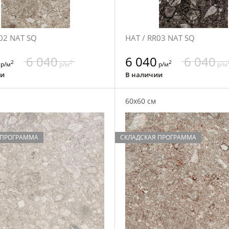
02 NAT SQ
НАТ / RR03 NAT SQ
6 040
6 040
6 040
2
2
2
р/м
р/м
р/м
р/м
ии
В наличии
60x60 см
 ПРОГРАММА
СКЛАДСКАЯ ПРОГРАММА