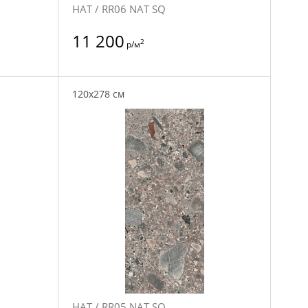
НАТ / RR06 NAT SQ
11 200
2
р/м
120x278 см
НАТ / RR05 NAT SQ