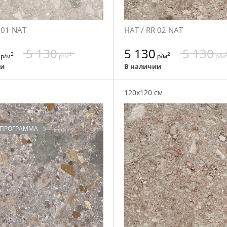
 01 NAT
НАТ / RR 02 NAT
5 130
5 130
5 130
2
2
2
р/м
р/м
р/м
р/м
ии
В наличии
120x120 см
 ПРОГРАММА