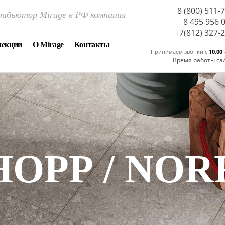
8 (800) 511-
ибьютор Mirage в РФ компания
8 495 956 
+7(812) 327-
лекции
О Mirage
Контакты
Принимаем звонки c
10.00 
Время работы са
НОРР / NOR