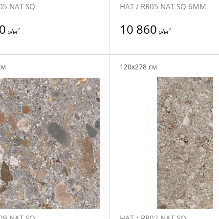
05 NAT SQ
НАТ / RR05 NAT SQ 6MM
0
10 860
2
2
р/м
р/м
см
120x278 см
09 NAT SQ
НАТ / RR02 NAT SQ