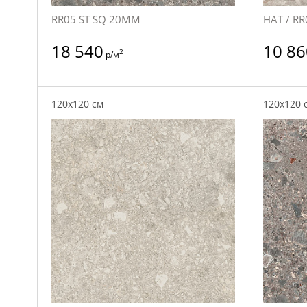
RR05 ST SQ 20MM
НАТ / RR
18 540
10 86
2
р/м
120x120 см
120x120 