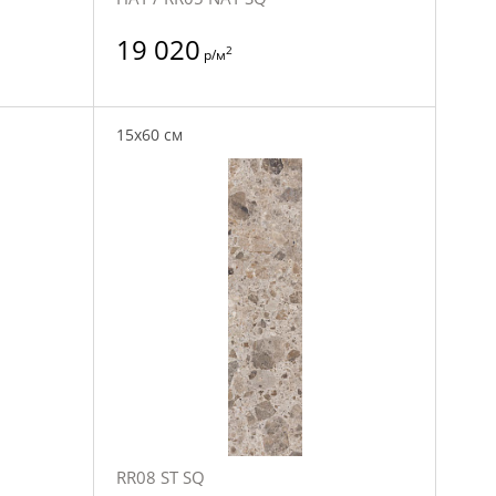
19 020
2
р/м
15x60 см
RR08 ST SQ