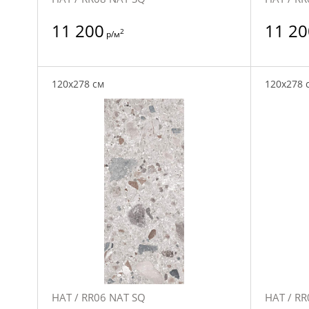
11 200
11 20
2
р/м
120x278 см
120x278 
НАТ / RR06 NAT SQ
НАТ / RR