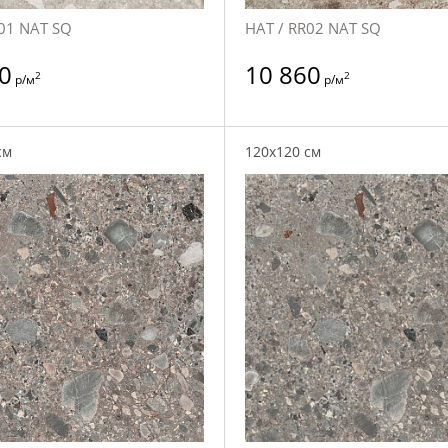
01 NAT SQ
НАТ / RR02 NAT SQ
0
10 860
2
2
р/м
р/м
см
120x120 см