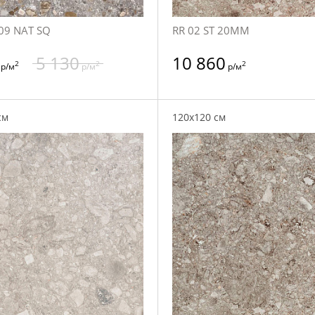
09 NAT SQ
RR 02 ST 20MM
5 130
10 860
2
2
2
р/м
р/м
р/м
см
120x120 см