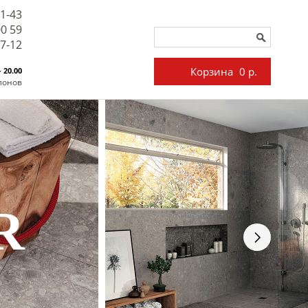
71-43
00 59
27-12
Корзина
0 р.
- 20.00
лонов
R