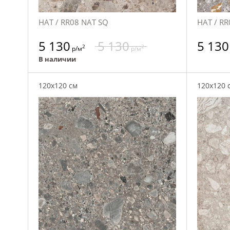
НАТ / RR08 NAT SQ
НАТ / RR
5 130
5 130
5 130
2
2
р/м
р/м
В наличии
120x120 см
120x120 