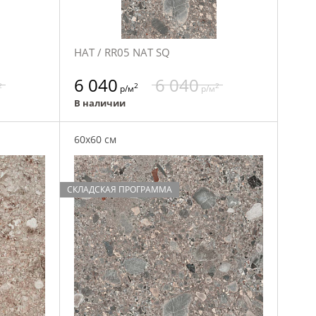
НАТ / RR05 NAT SQ
6 040
6 040
2
2
2
р/м
р/м
В наличии
60x60 см
СКЛАДСКАЯ ПРОГРАММА