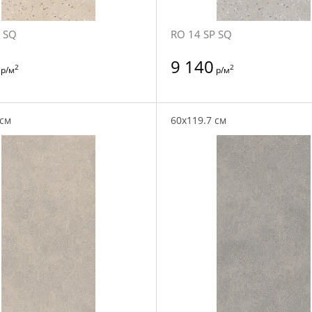
 SQ
RO 14 SP SQ
9 140
2
2
р/м
р/м
 см
60x119.7 см