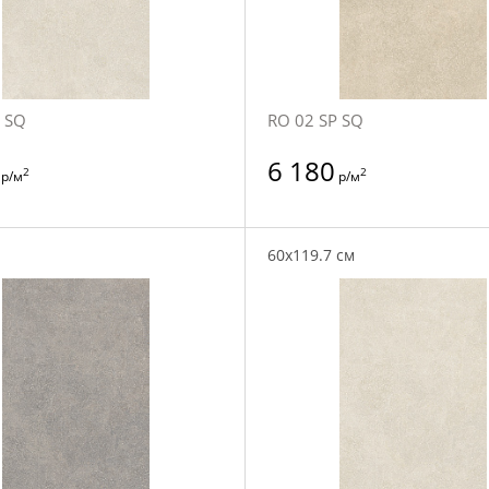
 SQ
RO 02 SP SQ
6 180
2
2
р/м
р/м
60x119.7 см