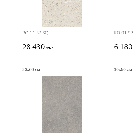
RO 11 SP SQ
RO 01 SP
28 430
6 180
2
р/м
30x60 см
30x60 см