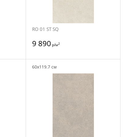
RO 01 ST SQ
9 890
2
р/м
60x119.7 см