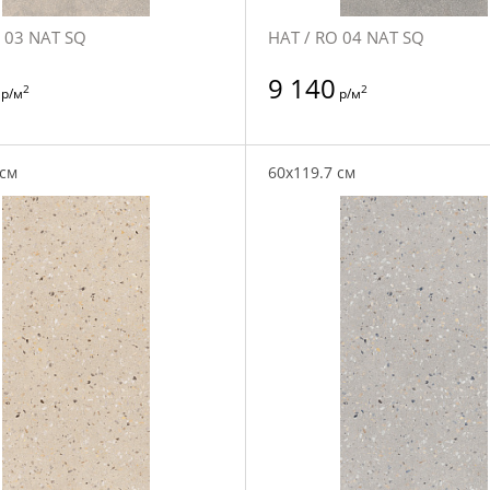
 03 NAT SQ
НАТ / RO 04 NAT SQ
9 140
2
2
р/м
р/м
 см
60x119.7 см