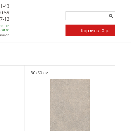
71-43
00 59
27-12
звонки
Корзина
0 р.
- 20.00
лонов
30x60 см