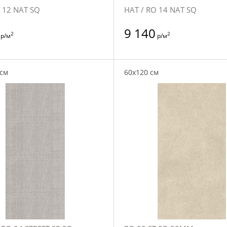
 12 NAT SQ
НАТ / RO 14 NAT SQ
9 140
2
2
р/м
р/м
 см
60x120 см