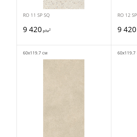
RO 11 SP SQ
RO 12 SP
9 420
9 420
2
р/м
60x119.7 см
60x119.7