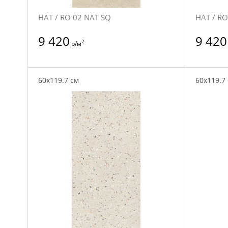
НАТ / RO 02 NAT SQ
НАТ / RO
9 420
9 420
2
р/м
60x119.7 см
60x119.7