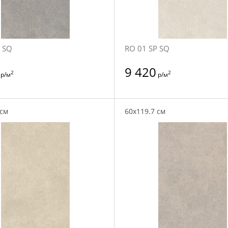
 SQ
RO 01 SP SQ
9 420
2
2
р/м
р/м
 см
60x119.7 см