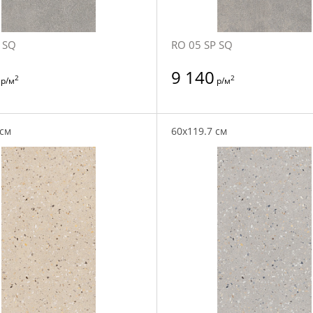
 SQ
RO 05 SP SQ
9 140
2
2
р/м
р/м
 см
60x119.7 см