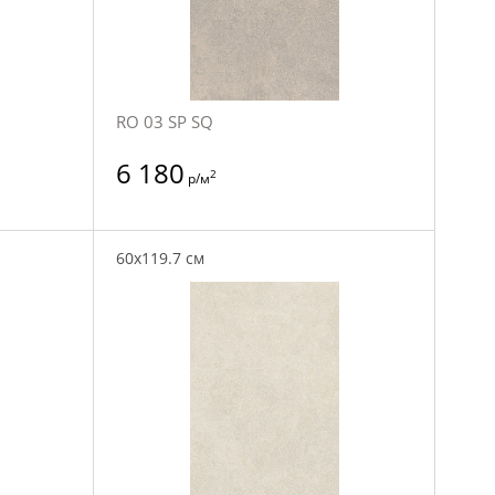
RO 03 SP SQ
6 180
2
р/м
60x119.7 см