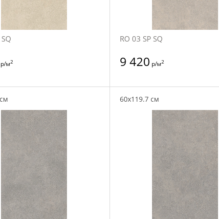
 SQ
RO 03 SP SQ
9 420
2
2
р/м
р/м
 см
60x119.7 см