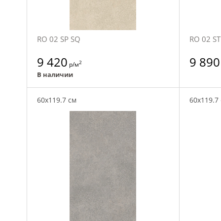
RO 02 SP SQ
RO 02 ST
9 420
9 890
2
р/м
В наличии
60x119.7 см
60x119.7