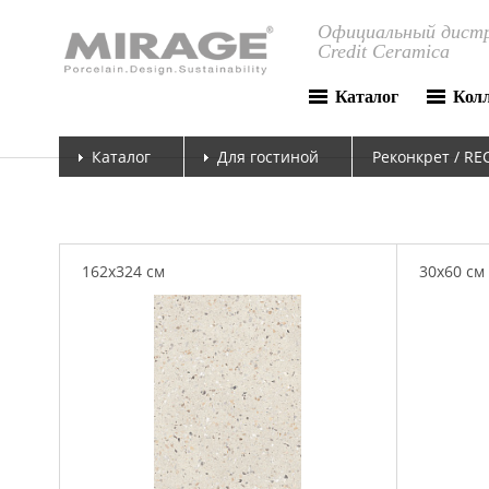
Официальный дистр
Credit Ceramica
Каталог
Кол
Каталог
Для гостиной
Реконкрет / R
162x324 см
30x60 см