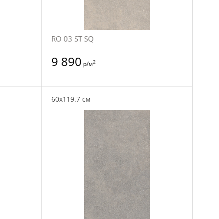
RO 03 ST SQ
9 890
2
р/м
60x119.7 см