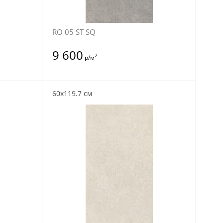
RO 05 ST SQ
9 600
2
р/м
60x119.7 см