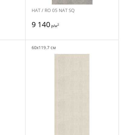
НАТ / RO 05 NAT SQ
9 140
2
р/м
60x119.7 см