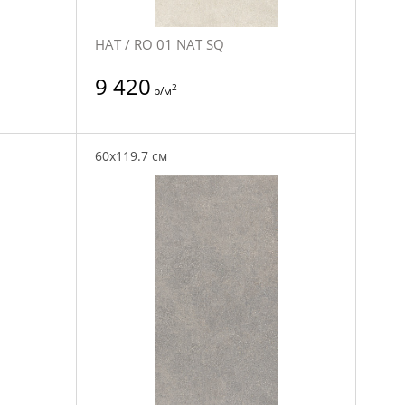
НАТ / RO 01 NAT SQ
9 420
2
р/м
60x119.7 см