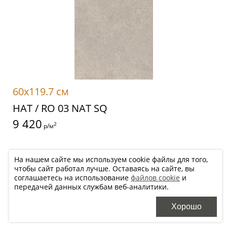
60x119.7 см
НАТ / RO 03 NAT SQ
9 420
2
р/м
Цена будет уточнена менеджером после оформления заказа в
На нашем сайте мы используем cookie файлы для того,
зависимости от необходимого количества
чтобы сайт работал лучше. Оставаясь на сайте, вы
соглашаетесь на использование
файлов cookie
и
передачей данных службам веб-аналитики.
Добавить в корзину
Хорошо
Хочу купить, перезвоните