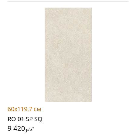
60x119.7 см
RO 01 SP SQ
9 420
2
р/м