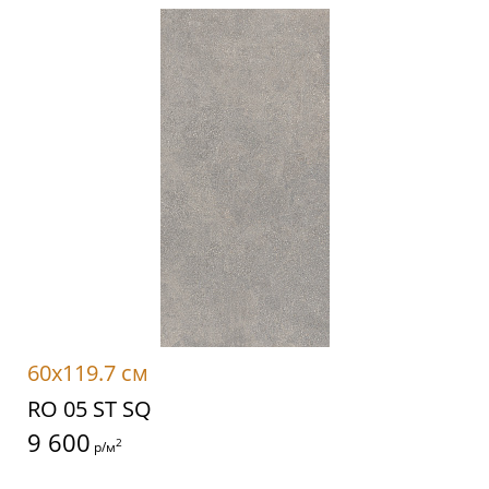
60x119.7 см
RO 05 ST SQ
9 600
2
р/м