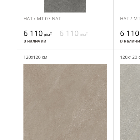
НАТ / MT 07 NAT
НАТ / M
6 110
6 110
6 110
2
2
р/м
р/м
В наличии
В налич
120x120 см
120x120 