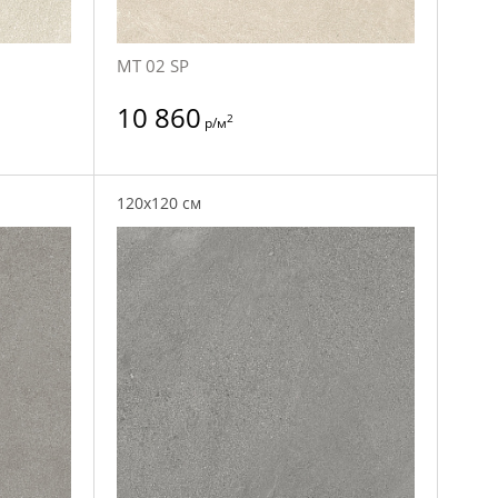
MT 02 SP
10 860
2
р/м
120x120 см