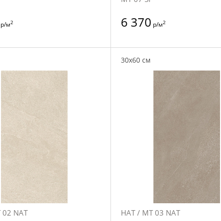
6 370
2
2
р/м
р/м
30x60 см
 02 NAT
НАТ / MT 03 NAT