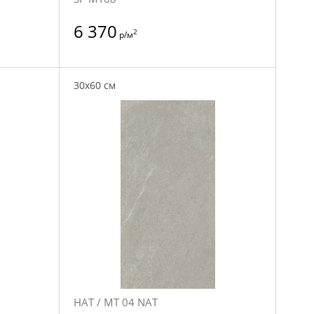
6 370
2
р/м
30x60 см
НАТ / MT 04 NAT