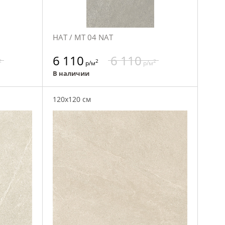
НАТ / MT 04 NAT
6 110
6 110
2
2
2
р/м
р/м
В наличии
120x120 см