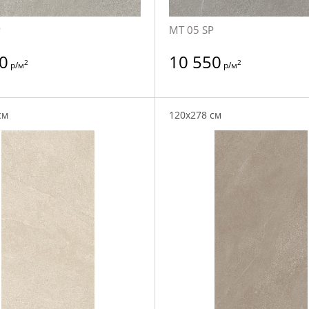
P
MT 05 SP
0
10 550
2
2
р/м
р/м
см
120x278 см