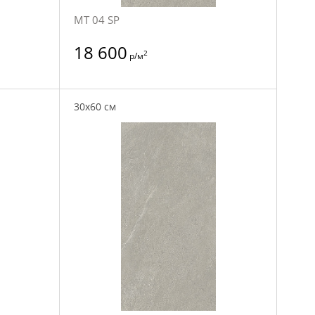
MT 04 SP
18 600
2
р/м
30x60 см