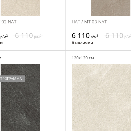
 02 NAT
НАТ / MT 03 NAT
6 110
6 110
6 110
2
2
2
р/м
р/м
р/м
р/м
ии
В наличии
м
120x120 см
 ПРОГРАММА