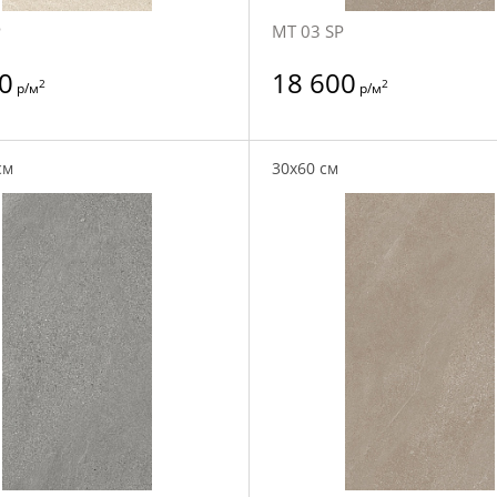
P
MT 03 SP
0
18 600
2
2
р/м
р/м
см
30x60 см