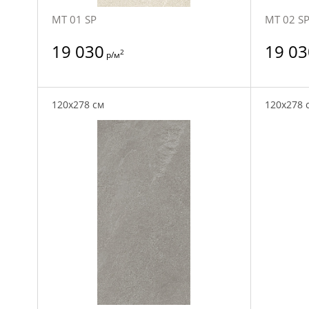
MT 01 SP
MT 02 S
19 030
19 03
2
р/м
120x278 см
120x278 