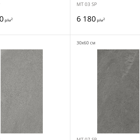
P
MT 03 SP
0
6 180
2
2
р/м
р/м
30x60 см
P
MT 07 SP