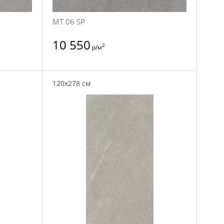
MT 06 SP
10 550
2
р/м
120x278 см