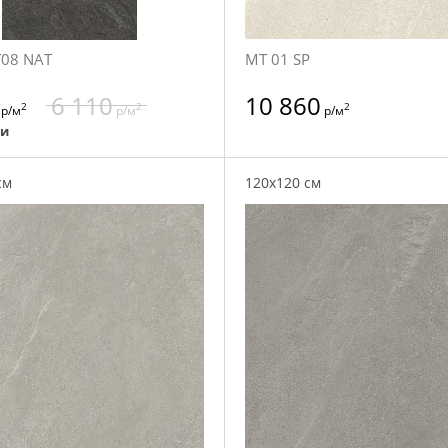
T08 NAT
MT 01 SP
6 110
10 860
2
2
2
р/м
р/м
р/м
ии
см
120x120 см