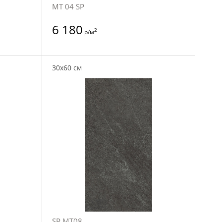
MT 04 SP
6 180
2
р/м
30x60 см
SP MT08