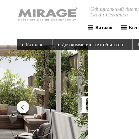
Официальный дистр
Credit Ceramica
Каталог
Кол
Каталог
Для коммерческих объектов
next
ПЁС