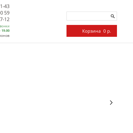
71-43
00 59
27-12
звонки
Корзина
0 р.
- 19.00
лонов
TLEY