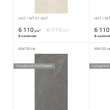
НАТ / MT 01 NAT
НАТ / MT
6 110
6 110
6 110
2
2
р/м
р/м
В наличии
В налич
60x120 см
60x120 с
СКЛАДСКАЯ ПРОГРАММА
СКЛАДСКАЯ