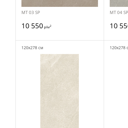
MT 03 SP
MT 04 S
10 550
10 55
2
р/м
120x278 см
120x278 