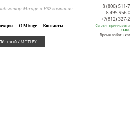
8 (800) 511-
ибьютор Mirage в РФ компания
8 495 956 
+7(812) 327-
лекции
О Mirage
Контакты
Сегодня принимаем 
11.00 
Время работы са
Пёстрый / MOTLEY
ТРЫЙ / MO